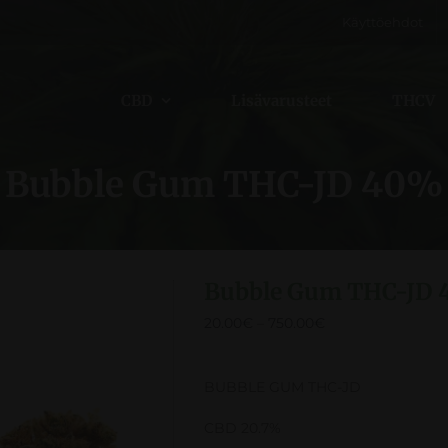
Käyttöehdot
CBD
Lisävarusteet
THCV
Bubble Gum THC-JD 40%
Bubble Gum THC-JD
20.00
€
–
750.00
€
BUBBLE GUM THC-JD
CBD 20.7%