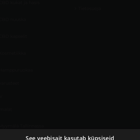
CBD kukat ja hasis
Tietosuoja
CBD nuuska
CBD kapselit
Kosmetiikka
Hamppuruokaa
varusteet
V
mälät
Myymälä Tallinnassa
See veebisait kasutab küpsiseid