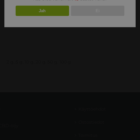
Jah
Ei
2 g, 5 g, 10 g, 20 g, 50 g, 100 g
D
Käyttöehdot
Ostostiedot
CBD-öljy
Toimitus