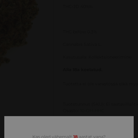
THC-JD 40%%
THC below 0.3%
Cannabis Sativa L.
Kasutusala: Kollektsioneerimine
Alla 18a keelatud.
Tuotetta ei ole varastossa eikä my
Tuotetunnus (SKU):
Ei saatavilla/-t
Osasto:
10-OH-HHC
Kas oled vähemalt
18
aastat vana?