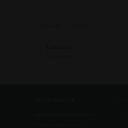
Arviot (0)
Lisätiedot
Lisätiedot
Kogus (2-100)
CB
GREEN SHOP SIA
cbdshop.estland@gmail.com
Reg.kood: 40203249140