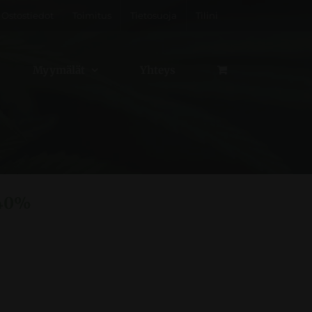
Ostostiedot
Toimitus
Tietosuoja
Tilini
Myymälät
Yhteys
 40%