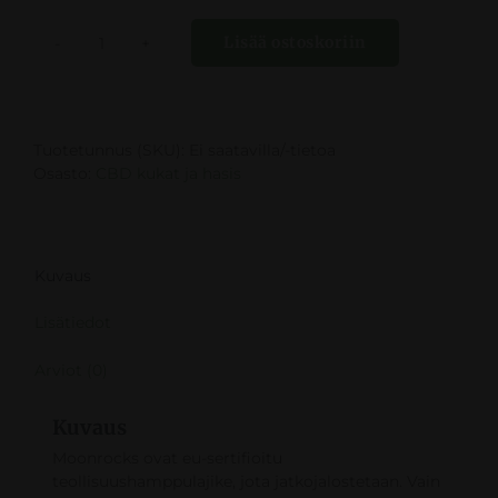
Lisää ostoskoriin
Moon
Rock
määrä
Tuotetunnus (SKU):
Ei saatavilla/-tietoa
Osasto:
CBD kukat ja hasis
Kuvaus
Lisätiedot
Arviot (0)
Kuvaus
Moonrocks ovat eu-sertifioitu
teollisuushamppulajike, jota jatkojalostetaan. Vain