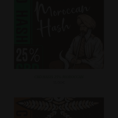
LISÄÄ OSTOSKORIIN
/
KATSO LISA
CBD HASIS 25% MOROCCAN
15.00
€