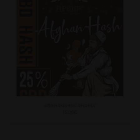
KATSO LISA
CBD HASIS 25% AFGHAN
15.00
€