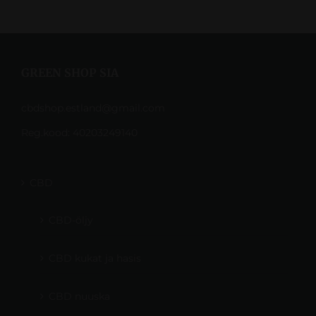
GREEN SHOP SIA
cbdshop.estland@gmail.com
Reg.kood: 40203249140
CBD
CBD-öljy
CBD kukat ja hasis
CBD nuuska