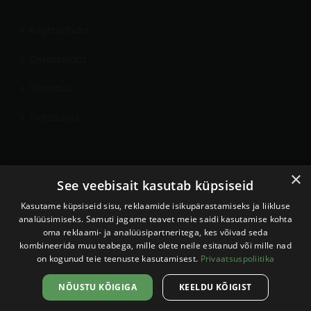
Käyttöehdot
Ostostiedot
Toimitus
Tietosuoja
Tilini
×
See veebisait kasutab küpsiseid
Yhteys
Kasutame küpsiseid sisu, reklaamide isikupärastamiseks ja liikluse
analüüsimiseks. Samuti jagame teavet meie saidi kasutamise kohta
oma reklaami- ja analüüsipartneritega, kes võivad seda
kombineerida muu teabega, mille olete neile esitanud või mille nad
on kogunud teie teenuste kasutamisest.
Privaatsuspoliitika
Sellel veebilehel kasutatakse
küpsiseid. Veebilehe kasutamist
Nõustun
NÕUSTU KÕIGIGA
KEELDU KÕIGIST
jätkates nõustute küpsiste
Kodulehe tegemine:
Veebispetsid
kasutamisega.
Loe lähemalt