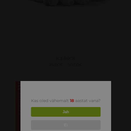
ICE ROCK
25.00
€
–
90.00
€
Kas oled vähemalt
18
aastat vana?
Jah
Ei