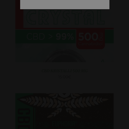
KATSO LISA
CBD KRISTALLI 500 MG
15.00
€