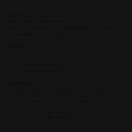
Tuote ei sisällä tupakkaa eikä nikotiinia.
Ainesosat:
100 % Cannabis sativa L.
THC:
≤ 0,3 %. Laboratorioanalyysit suoritettu kahdessa
laboratoriossa: Viron oikeuslääketieteellinen instituutti
sekä sveitsiläinen yksityislaboratorio.
Huomio:
Tuote ei ole lääke eikä kasvipohjainen polttotuote. Ei
sisällä psykoaktiivista THC:tä yli laillisen rajan.
Ei ole tarkoitettu poltettavaksi.
Tarkoitettu täysi-ikäisille (18+).
Käyttötapa:
Teollista hamppua (Cannabis sativa L.) käytetään
maatalouskasvina esimerkiksi kuitujen, siementen,
öljyn ja muiden tuotteiden valmistukseen.

2 g
5 g
10 g
Paino