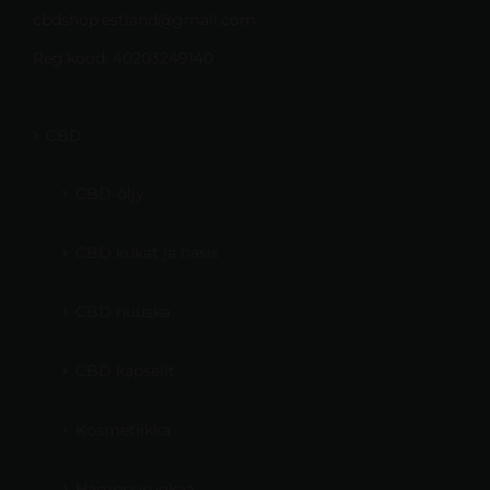
cbdshop.estland@gmail.com
Reg.kood: 40203249140
CBD
CBD-öljy
CBD kukat ja hasis
CBD nuuska
CBD kapselit
Kosmetiikka
Hamppuruokaa