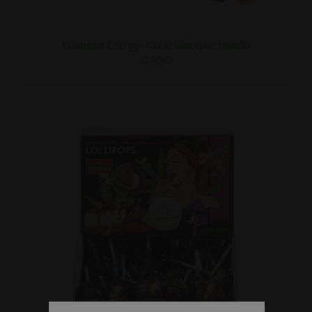
Cannabis Energy -tikkari hampun maulla
0.50
€
KATSO LISA