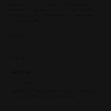
Tämä maitosuklaa ei sisällä vain 32 % kaakaota ja 10 %
aromaattisia hampunsiemeniä, vaan myös kartan
Amsterdamin kahviloiden sijainnista ja hauskoja
vinkkejä turisteille.
Osasto:
Hamppuruokaa
Arviot (0)
Arviot
Tuotearvioita ei vielä ole.
Vain kirjautuneet asiakkaat -jotka ovat ostaneet
tuotteen- voivat kirjoittaa tuotearvion.