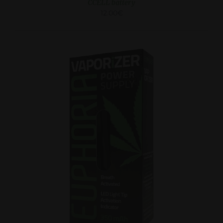
CCELL battery
12.00
€
KATSO LISA