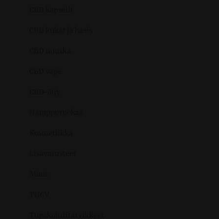
CBD kapselit
CBD kukat ja hasis
CBD nuuska
CBD vape
CBD-öljy
Hamppuruokaa
Kosmetiikka
Lisävarusteet
Muut
THCV
Tupakointitarvikkeet