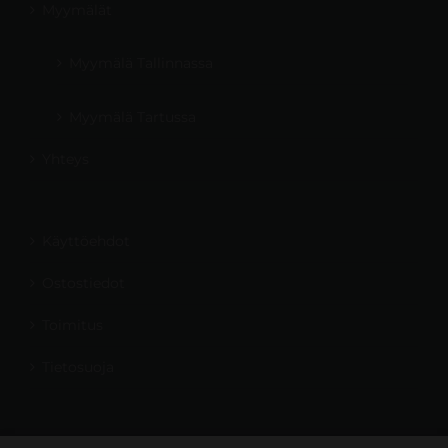
Myymälät
Myymälä Tallinnassa
Myymälä Tartussa
Yhteys
Käyttöehdot
Ostostiedot
Toimitus
Tietosuoja