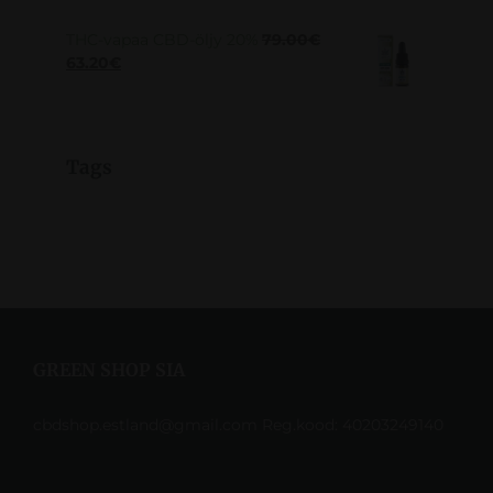
THC-vapaa CBD-öljy 20%
79.00
€
63.20
€
Tags
GREEN SHOP SIA
cbdshop.estland@gmail.com Reg.kood: 40203249140