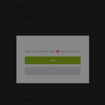
Kosmetiikka
Hamppuruokaa
Lisävarusteet
THCV
Myymälät
Kas oled vähemalt
18
aastat vana?
Myymälä Tallinnassa
Jah
Myymälä Tartussa
Ei
Yhteys
Kategoriat