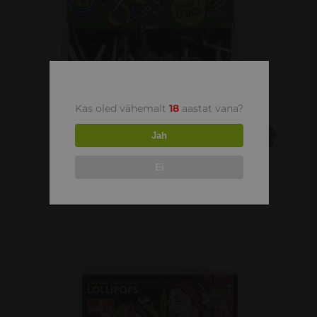
LISA KORVI
/
VAATA
Kas oled vähemalt
18
aastat vana?
Jah
Ei
Kanepimaitseline koola pulgakomm
0.50
€