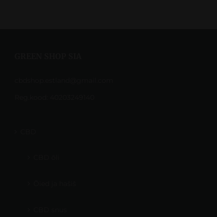
GREEN SHOP SIA
cbdshop.estland@gmail.com
Reg.kood: 40203249140
CBD
CBD õli
Õied ja hašiš
CBD snus