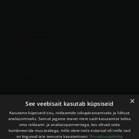
Kontakt
Müügitingimused
Ostuinfo
Tarne
Privaatsustingimused
×
Minu konto
See veebisait kasutab küpsiseid
Kontakt
Kasutame küpsiseid sisu, reklaamide isikupärastamiseks ja liikluse
analüüsimiseks. Samuti jagame teavet meie saidi kasutamise kohta
oma reklaami- ja analüüsipartneritega, kes võivad seda
kombineerida muu teabega, mille olete neile esitanud või mille nad
on kogunud teie teenuste kasutamisest.
Privaatsuspoliitika