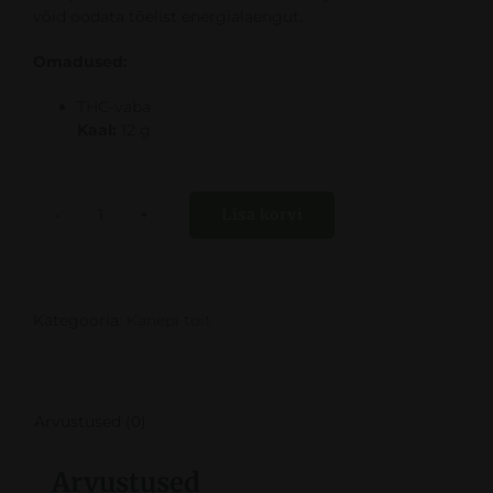
võid oodata tõelist energialaengut.
Omadused:
THC-vaba
Kaal:
12 g
Lisa korvi
Cannabis
Energy
pulgakomm
kanepi
maitsega
Kategooria:
Kanepi toit
kogus
Arvustused (0)
Arvustused