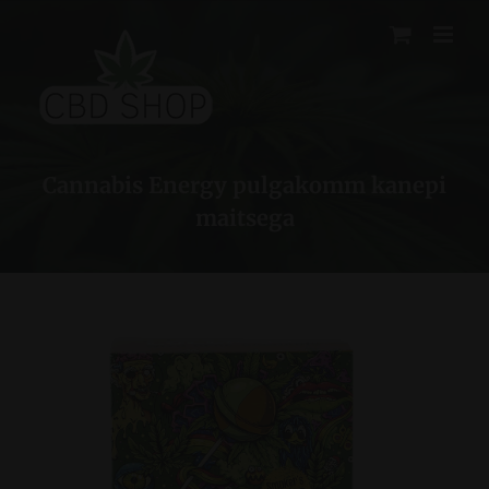
Skip
to
content
Cannabis Energy pulgakomm kanepi
maitsega