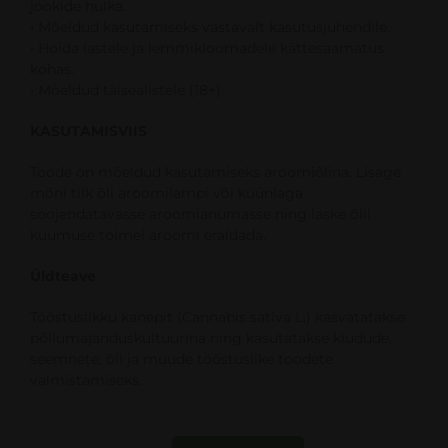
jookide hulka.
• Mõeldud kasutamiseks vastavalt kasutusjuhendile.
• Hoida lastele ja lemmikloomadele kättesaamatus
kohas.
• Mõeldud täisealistele (18+).
KASUTAMISVIIS
Toode on mõeldud kasutamiseks aroomiõlina. Lisage
mõni tilk õli aroomilampi või küünlaga
soojendatavasse aroomianumasse ning laske õlil
kuumuse toimel aroomi eraldada.
Üldteave
Tööstuslikku kanepit (Cannabis sativa L.) kasvatatakse
põllumajanduskultuurina ning kasutatakse kiudude,
seemnete, õli ja muude tööstuslike toodete
valmistamiseks.