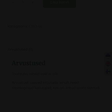
Lisa korvi
CBD
õli
20%
kogus
Kategooria:
CBD õli
Arvustused (0)
Arvustused
Tooteülevaateid veel ei ole.
Arvustust saavad kirjutada ainult need
sisseloginud kasutajad, kes on antud toote ostnud.