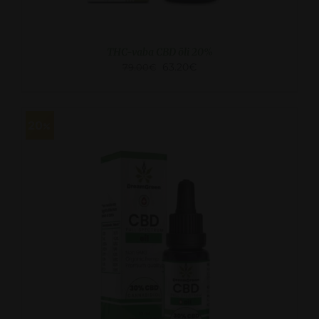
THC-vaba CBD õli 20%
63.20
€
79.00
€
20
LISA KORVI
/
VAATA