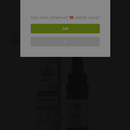
CBD õli 10%
36.00
€
45.00
€
Kas oled vähemalt
18
aastat vana?
Jah
20
Ei
LISA KORVI
/
VAATA