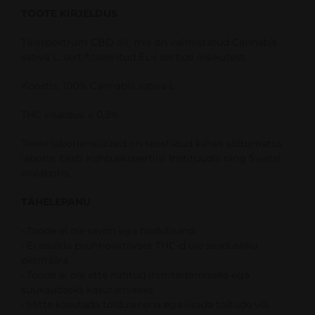
TOOTE KIRJELDUS
Täisspektrum CBD õli, mis on valmistatud Cannabis
sativa L. sertifitseeritud EL-i sortide õisikutest.
Koostis: 100% Cannabis sativa L.
THC sisaldus: ≤ 0,3%.
Toote laborianalüüsid on teostatud kahes sõltumatus
laboris: Eesti Kohtuekspertiisi Instituudis ning Šveitsi
eralaboris.
TÄHELEPANU
• Toode ei ole ravim ega toidulisand.
• Ei sisalda psühhoaktiivset THC-d üle seadusliku
piirmäära.
• Toode ei ole ette nähtud inimtarbimiseks ega
suukaudseks kasutamiseks.
• Mitte kasutada toiduainena ega lisada toitude või