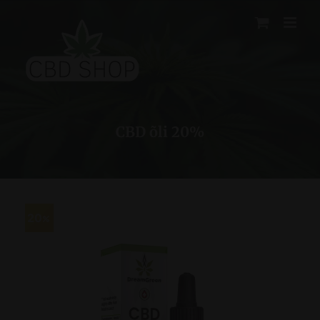
Skip
to
content
CBD õli 20%
20