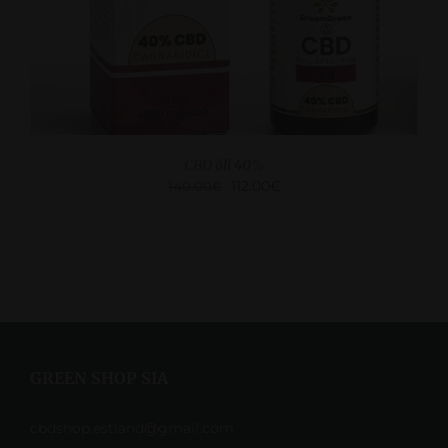
CBD õli 40%
112.00
€
140.00
€
GREEN SHOP SIA
cbdshop.estland@gmail.com