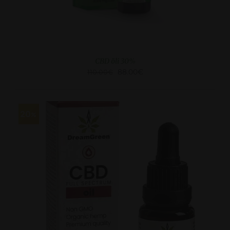
CBD õli 30%
88.00
€
110.00
€
20
VAATA