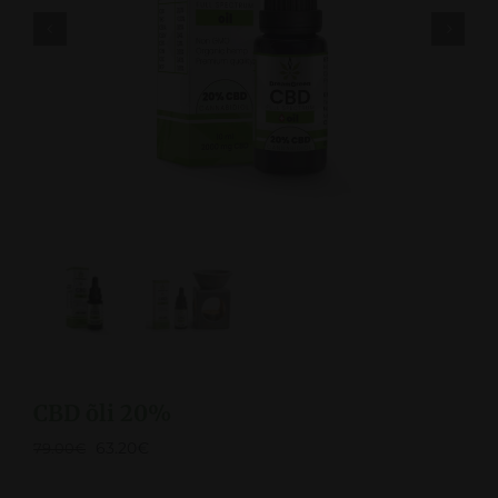


CBD õli 20%
63.20
€
79.00
€