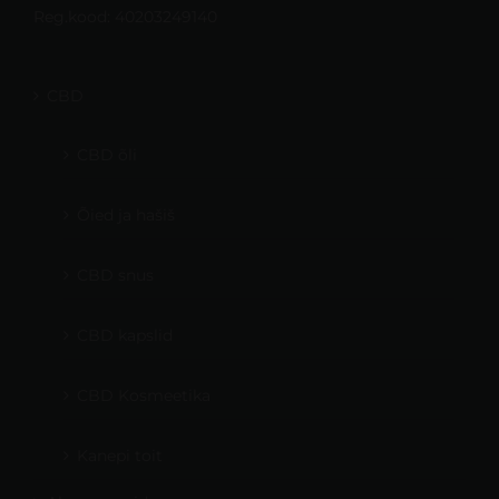
Reg.kood: 40203249140
CBD
CBD õli
Õied ja hašiš
CBD snus
CBD kapslid
CBD Kosmeetika
Kanepi toit