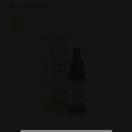
Seotud tooted
20
LISA KORVI
/
VAATA