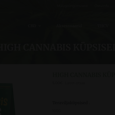
Müügitingimused
Ostuinfo
CBD
Aksessuaarid
THCV
HIGH CANNABIS KÜPSISE
HIGH CANNABIS KÜP
5.00
€
Laost otsas
Teraviljaküpsised .
100G