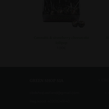
Cannabis & strawberry cheesecake
H
lollipop
1.00
€
CB
GREEN SHOP SIA
cbdshop.estland@gmail.com
Reg.kood: 40203249140