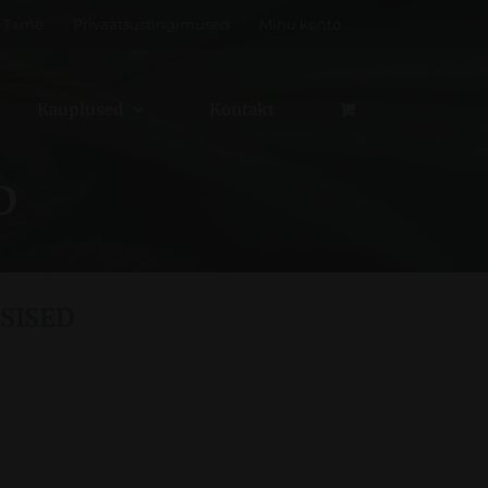
Tarne
Privaatsustingimused
Minu konto
Kauplused
Kontakt
D
SISED