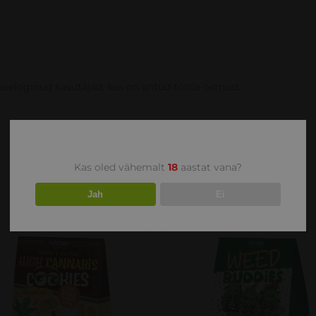
isseloginud kasutajad, kes on antud toote ostnud.
Kas oled vähemalt
18
aastat vana?
Jah
Ei
VAATA
VAATA