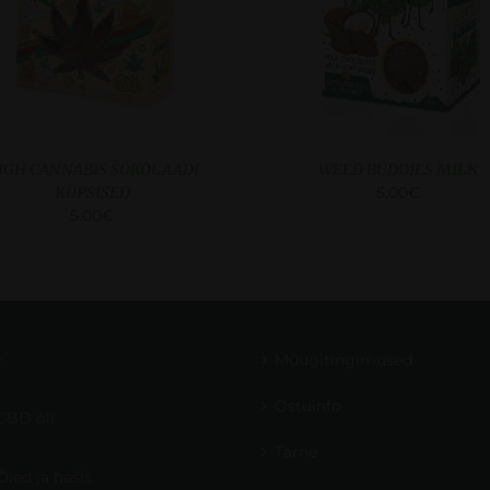
IGH CANNABIS ŠOKOLAADI
WEED BUDDIES MILK
KÜPSISED
5.00
€
5.00
€
D
Müügitingimused
Ostuinfo
CBD õli
Tarne
Õied ja hašiš