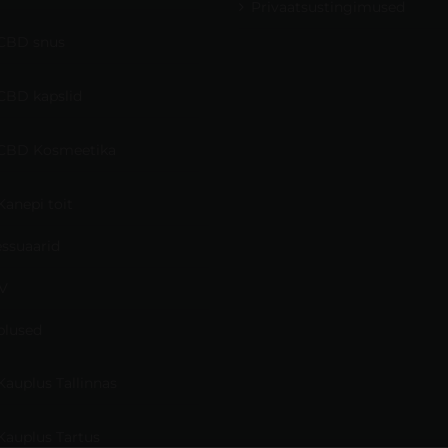
Privaatsustingimused
CBD snus
CBD kapslid
CBD Kosmeetika
Kanepi toit
ssuaarid
V
plused
Kauplus Tallinnas
Kauplus Tartus