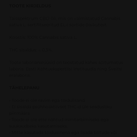
TOOTE KIRJELDUS
Täisspektrum CBD õli, mis on valmistatud Cannabis
sativa L. sertifitseeritud EL-i sortide õisikutest.
Koostis: 100% Cannabis sativa L.
THC sisaldus: ≤ 0,3%.
Toote laborianalüüsid on teostatud kahes sõltumatus
laboris: Eesti Kohtuekspertiisi Instituudis ning Šveitsi
eralaboris.
TÄHELEPANU
• Toode ei ole ravim ega toidulisand.
• Ei sisalda psühhoaktiivset THC-d üle seadusliku
piirmäära.
• Toode ei ole ette nähtud inimtarbimiseks ega
suukaudseks kasutamiseks.
• Mitte kasutada toiduainena ega lisada toitude või