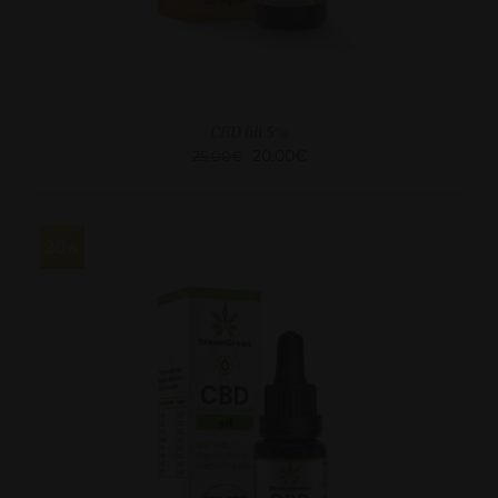
CBD õli 5%
20.00
€
25.00
€
20
LISA KORVI
/
VAATA