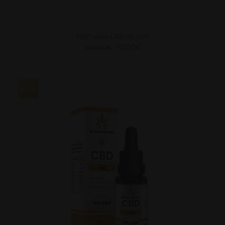
THC-vaba CBD õli 40%
112.00
€
140.00
€
20
LISA KORVI
/
VAATA