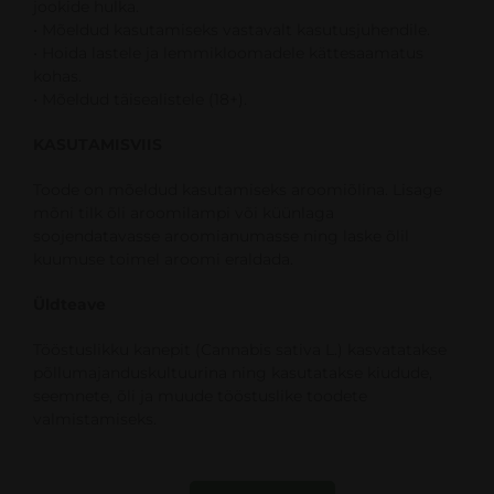
jookide hulka.
• Mõeldud kasutamiseks vastavalt kasutusjuhendile.
• Hoida lastele ja lemmikloomadele kättesaamatus
kohas.
• Mõeldud täisealistele (18+).
KASUTAMISVIIS
Toode on mõeldud kasutamiseks aroomiõlina. Lisage
mõni tilk õli aroomilampi või küünlaga
soojendatavasse aroomianumasse ning laske õlil
kuumuse toimel aroomi eraldada.
Üldteave
Tööstuslikku kanepit (Cannabis sativa L.) kasvatatakse
põllumajanduskultuurina ning kasutatakse kiudude,
seemnete, õli ja muude tööstuslike toodete
valmistamiseks.