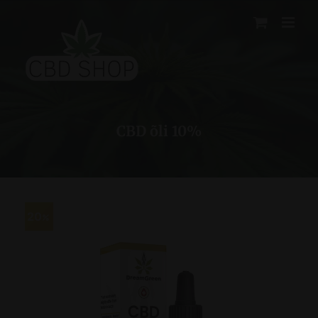
Skip
to
content
CBD õli 10%
20