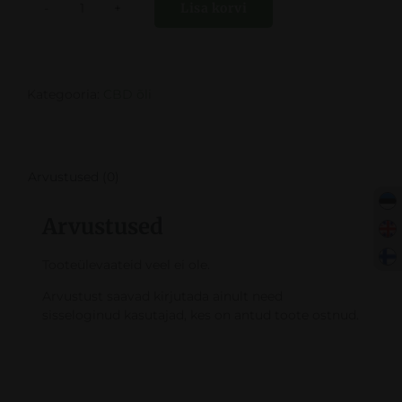
Lisa korvi
CBD
õli
10%
kogus
Kategooria:
CBD õli
Arvustused (0)
Arvustused
Tooteülevaateid veel ei ole.
Arvustust saavad kirjutada ainult need
sisseloginud kasutajad, kes on antud toote ostnud.