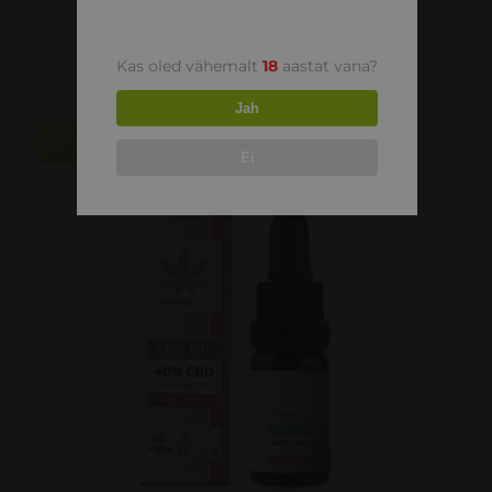
CBD õli 30%
88.00
€
110.00
€
Kas oled vähemalt
18
aastat vana?
Jah
20
Ei
LISA KORVI
/
VAATA