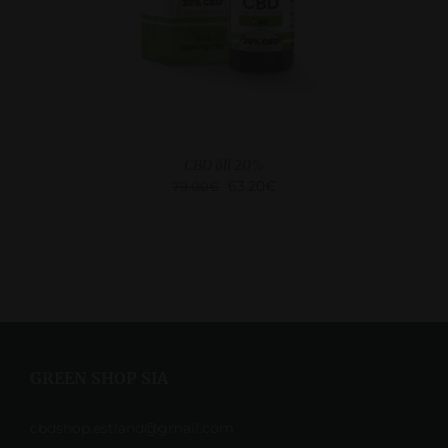
CBD õli 20%
63.20
€
79.00
€
GREEN SHOP SIA
cbdshop.estland@gmail.com