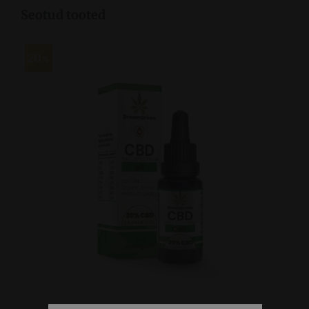
Seotud tooted
20
LISA KORVI
/
VAATA