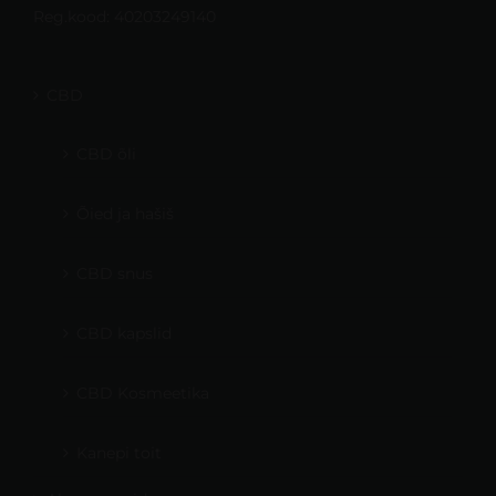
Reg.kood: 40203249140
CBD
CBD õli
Õied ja hašiš
CBD snus
CBD kapslid
CBD Kosmeetika
Kanepi toit