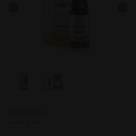


CBD õli 10%
36.00
€
45.00
€